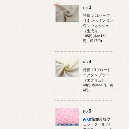
3
No.
特価 近江ハーフ
リネンヘリンボン
ワンウォッシュ
（生成り）
185円(本体168
円、税17円)
4
No.
特価 40ブロード
エアタンブラー
（エクリュ）
48円(本体44円、税
4円)
5
No.
接触冷感ウ
ェットクール パ