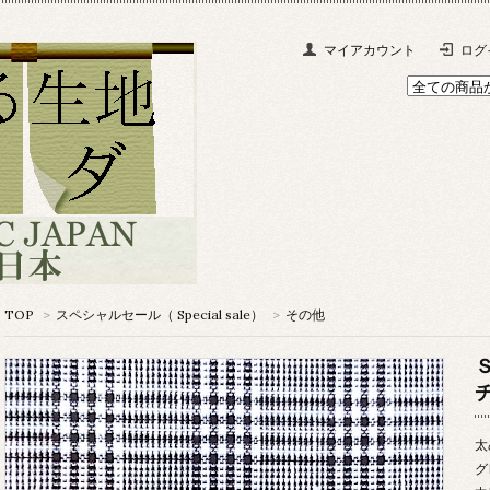
マイアカウント
ログ
TOP
>
スペシャルセール（ Special sale）
>
その他
太
グ