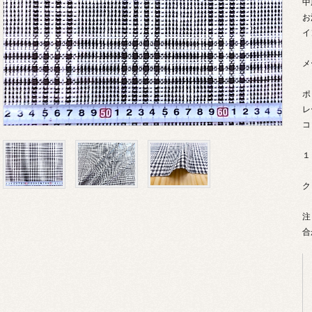
中
お
イ
メ
ポ
レ
コ
１
ク
注
合