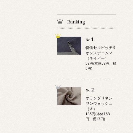
Ranking
1
No.
特価セルビッチ6
オンスデニム２
（ネイビー）
58円(本体53円、税
5円)
2
No.
オランダリネン
ワンウォッシュ
（Ａ）
185円(本体168
円、税17円)