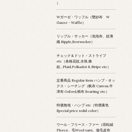
）
Wガーゼ・ワッフル（雙紗布 W
Gauze・Waffle）
リップル・サッカー（泡泡布、紋薄
織 Ripple,Seersucker）
チェック＆ドット・ストライプ
etc（条格花紋,水珠,條
紋...Plaid,Polkadot & Stripe etc）
定番商品 Regular item ハンプ・オッ
クス・シーチング（帆布 Canvas,牛
津布 Oxford,棉布 Searting etc）
特価無地・ハンプ etc（特價素色
Special price solid color）
ウール・フリース・ファー（揺粒絨
Fleece、毛Wool yarn、倣毛皮布