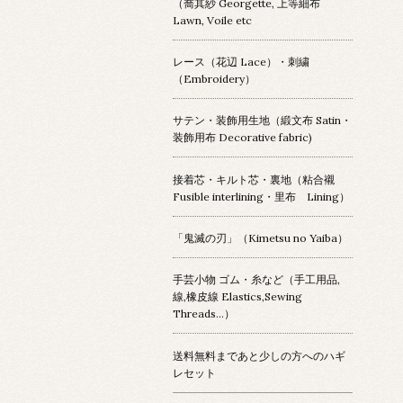
（喬其紗 Georgette, 上等細布
Lawn, Voile etc
レース（花辺 Lace）・刺繍
（Embroidery）
サテン・装飾用生地（緞文布 Satin・
装飾用布 Decorative fabric)
接着芯・キルト芯・裏地（粘合襯
Fusible interlining・里布 Lining）
「鬼滅の刃」（Kimetsu no Yaiba）
手芸小物 ゴム・糸など（手工用品,
線,橡皮線 Elastics,Sewing
Threads...）
送料無料まであと少しの方へのハギ
レセット