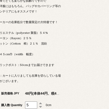
厚でとても柔らかな肌触りですので
洋服にはもちろん、バッグやカバーリング等の
ンテリアにもオススメです！
ーカーの在庫処分で数量限定の大特価です！
リエステル（polyester 聚脂）５４%
ーヨン（Rayon）２５％
ットン（Cotton 棉）２１％ 混紡
４５cm巾（width 幅度）
リックポスト：50cmまでお届けできます
：カートに入りましても在庫を切らしている場
がございます。
販売価格 JPY
48円(本体44円、税4円)
購入数 Quantity
0cm