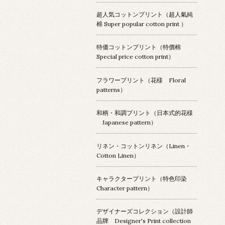
超人気コットンプリント（超人氣純
棉 Super popular cotton print ）
特価コットンプリント（特價棉
Special price cotton print）
フラワープリント（花様 Floral
patterns）
和柄・和調プリント（日本式的花様
Japanese pattern）
リネン・コットンリネン（Linen・
Cotton Linen）
キャラクタープリント（特色印染
Character pattern）
デザイナーズコレクション（設計師
品牌 Designer's Print collection