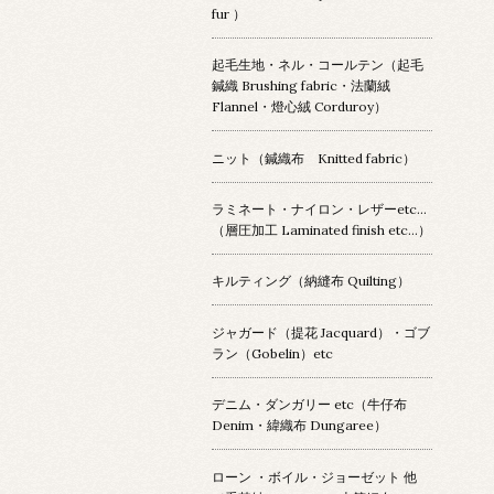
fur ）
起毛生地・ネル・コールテン（起毛
鍼織 Brushing fabric・法蘭絨
Flannel・燈心絨 Corduroy）
ニット（鍼織布 Knitted fabric）
ラミネート・ナイロン・レザーetc…
（層圧加工 Laminated finish etc…）
キルティング（納縫布 Quilting）
ジャガード（提花 Jacquard）・ゴブ
ラン（Gobelin）etc
デニム・ダンガリー etc（牛仔布
Denim・緯織布 Dungaree）
ローン ・ボイル・ジョーゼット 他