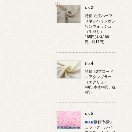
3
No.
特価 近江ハーフ
リネンヘリンボン
ワンウォッシュ
（生成り）
185円(本体168
円、税17円)
4
No.
特価 40ブロード
エアタンブラー
（エクリュ）
48円(本体44円、税
4円)
5
No.
接触冷感ウ
ェットクール パ