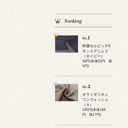
Ranking
1
No.
特価セルビッチ6
オンスデニム２
（ネイビー）
58円(本体53円、税
5円)
2
No.
オランダリネン
ワンウォッシュ
（Ａ）
185円(本体168
円、税17円)