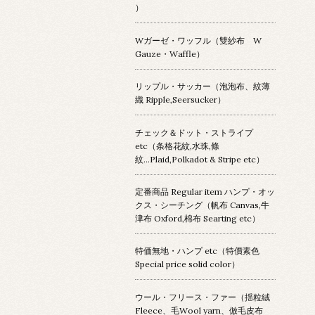
）
Wガーゼ・ワッフル（雙紗布 W
Gauze・Waffle）
リップル・サッカー（泡泡布、紋薄
織 Ripple,Seersucker）
チェック＆ドット・ストライプ
etc（条格花紋,水珠,條
紋...Plaid,Polkadot & Stripe etc）
定番商品 Regular item ハンプ・オッ
クス・シーチング（帆布 Canvas,牛
津布 Oxford,棉布 Searting etc）
特価無地・ハンプ etc（特價素色
Special price solid color）
ウール・フリース・ファー（揺粒絨
Fleece、毛Wool yarn、倣毛皮布