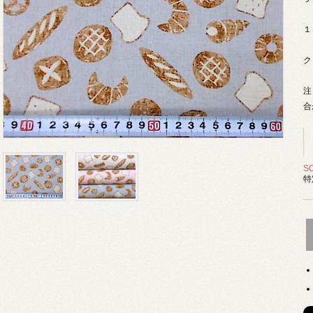
１
ク
注
合
S
特