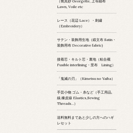
（喬其紗 Georgette, 上等細布
Lawn, Voile etc
レース（花辺 Lace）・刺繍
（Embroidery）
サテン・装飾用生地（緞文布 Satin・
装飾用布 Decorative fabric)
接着芯・キルト芯・裏地（粘合襯
Fusible interlining・里布 Lining）
「鬼滅の刃」（Kimetsu no Yaiba）
手芸小物 ゴム・糸など（手工用品,
線,橡皮線 Elastics,Sewing
Threads...）
送料無料まであと少しの方へのハギ
レセット