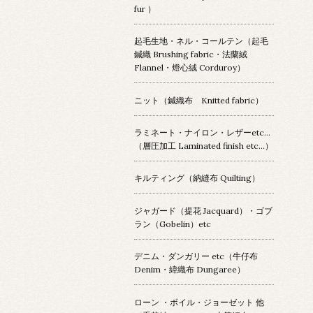
fur ）
起毛生地・ネル・コールテン（起毛
鍼織 Brushing fabric・法蘭絨
Flannel・燈心絨 Corduroy）
ニット（鍼織布 Knitted fabric）
ラミネート・ナイロン・レザーetc…
（層圧加工 Laminated finish etc…）
キルティング（納縫布 Quilting）
ジャガード（提花 Jacquard）・ゴブ
ラン（Gobelin）etc
デニム・ダンガリー etc（牛仔布
Denim・緯織布 Dungaree）
ローン ・ボイル・ジョーゼット 他