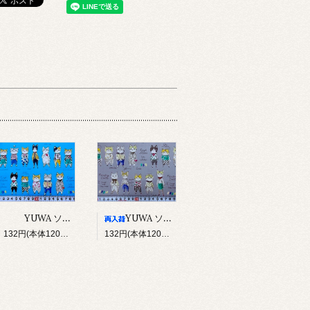
YUWA ソバカスキッズ Rough sketch（ブルー）
YUWA ソバカスキッズ Rough sketch（グレー）
132円(本体120円、税12円)
132円(本体120円、税12円)