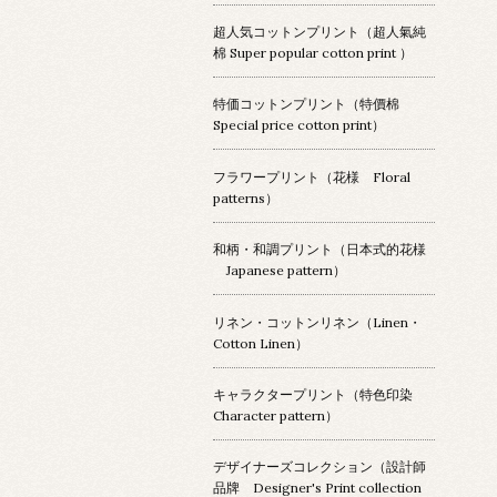
超人気コットンプリント（超人氣純
棉 Super popular cotton print ）
特価コットンプリント（特價棉
Special price cotton print）
フラワープリント（花様 Floral
patterns）
和柄・和調プリント（日本式的花様
Japanese pattern）
リネン・コットンリネン（Linen・
Cotton Linen）
キャラクタープリント（特色印染
Character pattern）
デザイナーズコレクション（設計師
品牌 Designer's Print collection