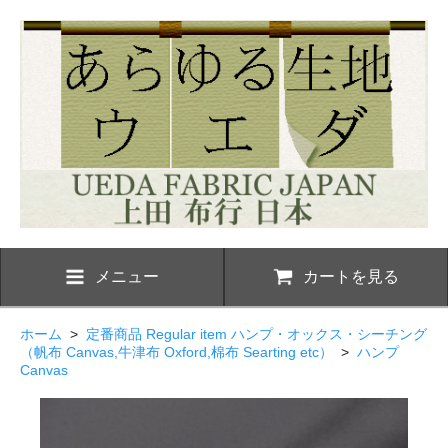
メニュー
カートを見る
ホーム
>
定番商品 Regular item ハンプ・オックス・シーチング
（帆布 Canvas,牛津布 Oxford,棉布 Searting etc）
>
ハンプ
Canvas