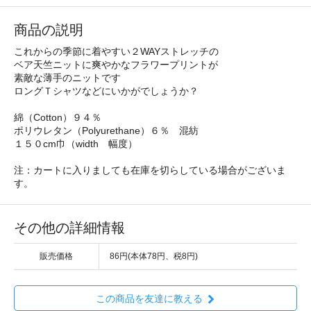
商品の説明
これからの季節に着やすい２WAYストレッチの
ベア天竺ニットに爽やかなフラワープリントが
素敵な薄手のニットです
ロングＴシャツなどにいかがでしょうか？
綿（Cotton）９４％
ポリウレタン（Polyurethane）６％ 混紡
１５０cm巾（width 幅度）
注：カートに入りましても在庫を切らしている場合がございま
す。
その他の詳細情報
販売価格
86円(本体78円、税8円)
この商品を友達に教える